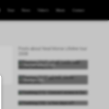
Tour
News
Video's
Music
Contact
Posts about Neal Morse Lifeline tour
2008:
Tourblog (13) - gig six: Colos-Saal -
Aschaffenburg (DE)
Tourblog (12) - gig five: Zeche -
Bochum (DE)
Tourblog (11) - Concert review in Oor
Tourblog (10) - a few days off