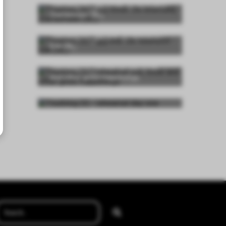
Tourblog (8) - gig three: De Boerderij -
Zoetermeer (NL)
Tourblog (6) - gig one: De Reehorst -
Ede (NL)
Tourblog (5) - rehearsal day three
and other great happenings
Tourblog (3) - rehearsal day one