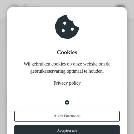
ngen
Home
Merch
 policy
Cookies
Merch
Wij gebruiken cookies op onze website om de
oneel
gebruikerservaring optimaal te houden.
onele
Privacy policy
s zijn
kelijk om
Posts about Merch:
bsite te
ken. Ze
 gebruikt
Alleen Functioneel
asisfuncties
der deze
Accepteer alle